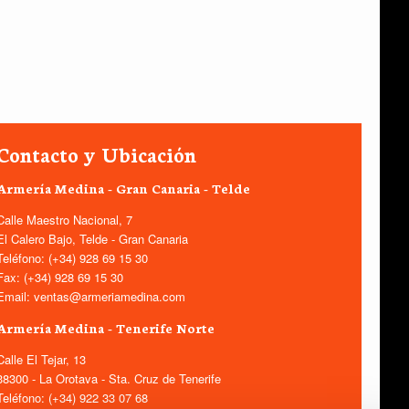
Contacto y Ubicación
Armería Medina - Gran Canaria - Telde
Calle Maestro Nacional, 7
El Calero Bajo, Telde - Gran Canaria
Teléfono: (+34) 928 69 15 30
Fax: (+34) 928 69 15 30
Email: ventas@armeriamedina.com
Armería Medina - Tenerife Norte
Calle El Tejar, 13
38300 - La Orotava - Sta. Cruz de Tenerife
Teléfono: (+34) 922 33 07 68