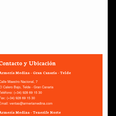
Contacto y Ubicación
Armería Medina - Gran Canaria - Telde
Calle Maestro Nacional, 7
El Calero Bajo, Telde - Gran Canaria
Teléfono: (+34) 928 69 15 30
Fax: (+34) 928 69 15 30
Email: ventas@armeriamedina.com
Armería Medina - Tenerife Norte