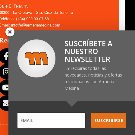
Calle El Tejar, 13
38300 - La Orotava - Sta. Cruz de Tenerife
Teléfono: (+34) 922 33 07 68
Email: infotfe@armeriamedina.com
Redes Sociales
SUSCRÍBETE A
NUESTRO
NEWSLETTER
...Y recibirás todas las
novedades, noticias y ofertas
relacionadas con Armería
Medina
SUSCRIBIRSE
© ARMERIAMEDINA.COM - DESARROLLADO POR
3COMUNICACIÓN